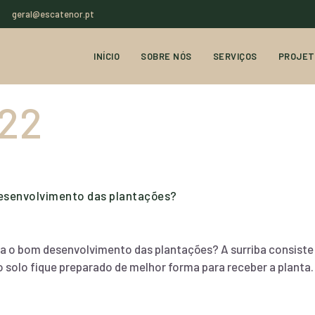
geral@escatenor.pt
INÍCIO
SOBRE NÓS
SERVIÇOS
PROJET
22
desenvolvimento das plantações?
 o bom desenvolvimento das plantações? A surriba consiste 
 o solo fique preparado de melhor forma para receber a planta