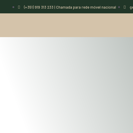
(+351) 919 313 233 | Chamada para rede móvel nacional
g